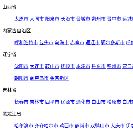
山西省
太原市
大同市
阳泉市
长治市
晋城市
朔州市
晋中市
运城
内蒙古自治区
呼和浩特市
包头市
乌海市
赤峰市
通辽市
鄂尔多斯市
呼
辽宁省
沈阳市
大连市
鞍山市
抚顺市
本溪市
丹东市
锦州市
营口
朝阳市
葫芦岛市
金普新区
吉林省
长春市
吉林市
四平市
辽源市
通化市
白山市
松原市
白城
黑龙江省
哈尔滨市
齐齐哈尔市
鸡西市
鹤岗市
双鸭山市
大庆市
伊