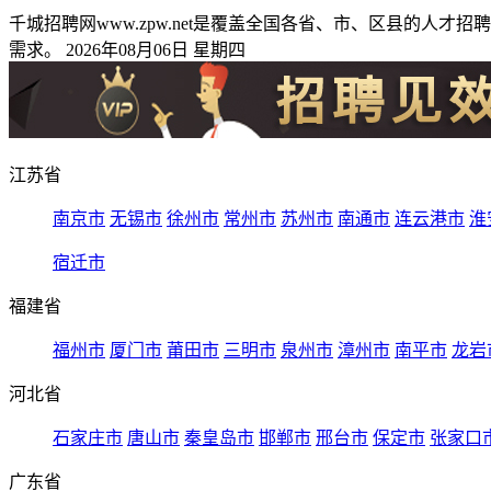
千城招聘网www.zpw.net是覆盖全国各省、市、区县的
需求。 2026年08月06日 星期四
江苏省
南京市
无锡市
徐州市
常州市
苏州市
南通市
连云港市
淮
宿迁市
福建省
福州市
厦门市
莆田市
三明市
泉州市
漳州市
南平市
龙岩
河北省
石家庄市
唐山市
秦皇岛市
邯郸市
邢台市
保定市
张家口
广东省