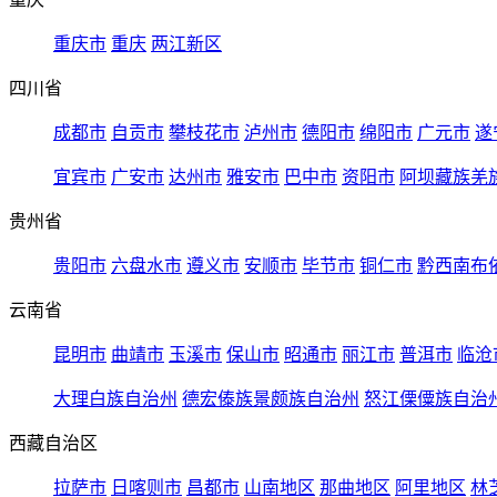
重庆市
重庆
两江新区
四川省
成都市
自贡市
攀枝花市
泸州市
德阳市
绵阳市
广元市
遂
宜宾市
广安市
达州市
雅安市
巴中市
资阳市
阿坝藏族羌
贵州省
贵阳市
六盘水市
遵义市
安顺市
毕节市
铜仁市
黔西南布
云南省
昆明市
曲靖市
玉溪市
保山市
昭通市
丽江市
普洱市
临沧
大理白族自治州
德宏傣族景颇族自治州
怒江傈僳族自治
西藏自治区
拉萨市
日喀则市
昌都市
山南地区
那曲地区
阿里地区
林