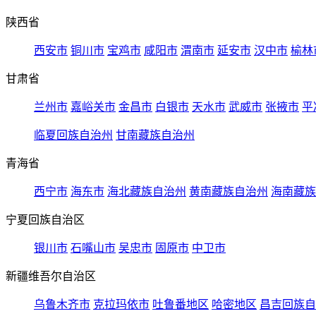
陕西省
西安市
铜川市
宝鸡市
咸阳市
渭南市
延安市
汉中市
榆林
甘肃省
兰州市
嘉峪关市
金昌市
白银市
天水市
武威市
张掖市
平
临夏回族自治州
甘南藏族自治州
青海省
西宁市
海东市
海北藏族自治州
黄南藏族自治州
海南藏族
宁夏回族自治区
银川市
石嘴山市
吴忠市
固原市
中卫市
新疆维吾尔自治区
乌鲁木齐市
克拉玛依市
吐鲁番地区
哈密地区
昌吉回族自