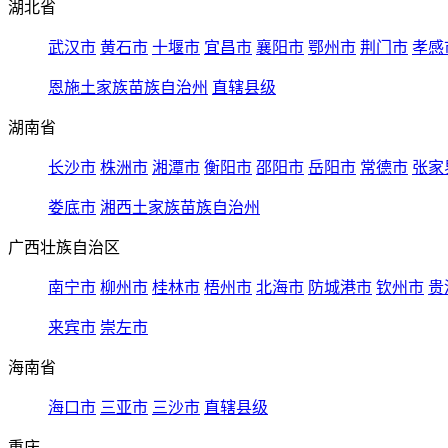
湖北省
武汉市
黄石市
十堰市
宜昌市
襄阳市
鄂州市
荆门市
孝感
恩施土家族苗族自治州
直辖县级
湖南省
长沙市
株洲市
湘潭市
衡阳市
邵阳市
岳阳市
常德市
张家
娄底市
湘西土家族苗族自治州
广西壮族自治区
南宁市
柳州市
桂林市
梧州市
北海市
防城港市
钦州市
贵
来宾市
崇左市
海南省
海口市
三亚市
三沙市
直辖县级
重庆