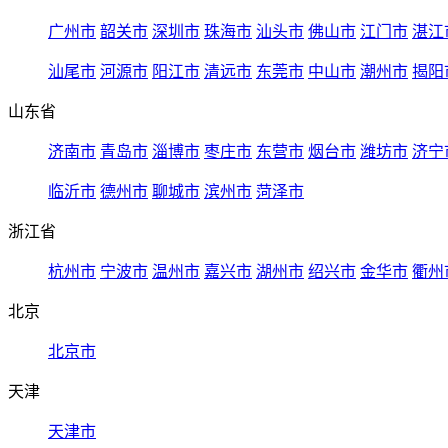
广州市
韶关市
深圳市
珠海市
汕头市
佛山市
江门市
湛江
汕尾市
河源市
阳江市
清远市
东莞市
中山市
潮州市
揭阳
山东省
济南市
青岛市
淄博市
枣庄市
东营市
烟台市
潍坊市
济宁
临沂市
德州市
聊城市
滨州市
菏泽市
浙江省
杭州市
宁波市
温州市
嘉兴市
湖州市
绍兴市
金华市
衢州
北京
北京市
天津
天津市