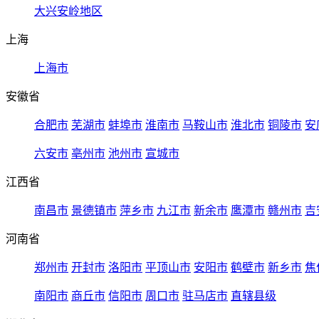
大兴安岭地区
上海
上海市
安徽省
合肥市
芜湖市
蚌埠市
淮南市
马鞍山市
淮北市
铜陵市
安
六安市
亳州市
池州市
宣城市
江西省
南昌市
景德镇市
萍乡市
九江市
新余市
鹰潭市
赣州市
吉
河南省
郑州市
开封市
洛阳市
平顶山市
安阳市
鹤壁市
新乡市
焦
南阳市
商丘市
信阳市
周口市
驻马店市
直辖县级