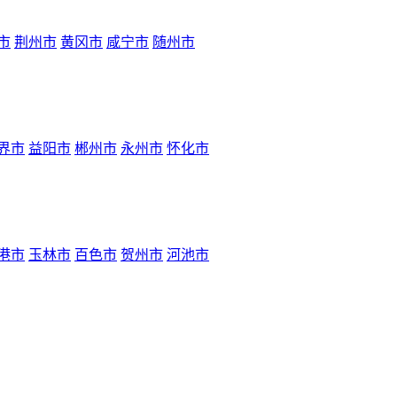
市
荆州市
黄冈市
咸宁市
随州市
界市
益阳市
郴州市
永州市
怀化市
港市
玉林市
百色市
贺州市
河池市