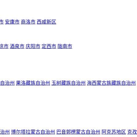
市
安康市
商洛市
西咸新区
凉市
酒泉市
庆阳市
定西市
陇南市
自治州
果洛藏族自治州
玉树藏族自治州
海西蒙古族藏族自治州
治州
博尔塔拉蒙古自治州
巴音郭楞蒙古自治州
阿克苏地区
克孜