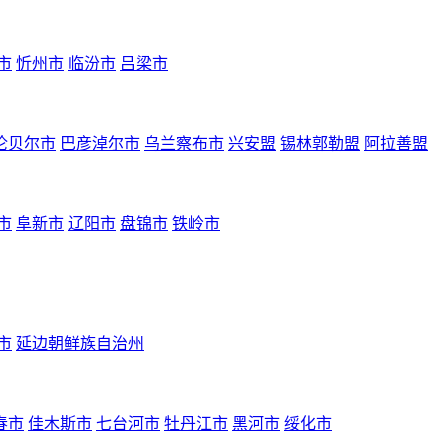
市
忻州市
临汾市
吕梁市
伦贝尔市
巴彦淖尔市
乌兰察布市
兴安盟
锡林郭勒盟
阿拉善盟
市
阜新市
辽阳市
盘锦市
铁岭市
市
延边朝鲜族自治州
春市
佳木斯市
七台河市
牡丹江市
黑河市
绥化市