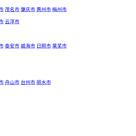
市
茂名市
肇庆市
惠州市
梅州市
市
云浮市
市
泰安市
威海市
日照市
莱芜市
市
舟山市
台州市
丽水市