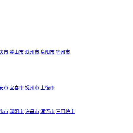
庆市
黄山市
滁州市
阜阳市
宿州市
安市
宜春市
抚州市
上饶市
作市
濮阳市
许昌市
漯河市
三门峡市