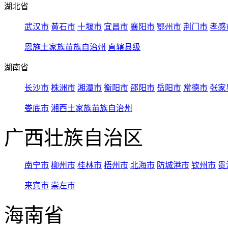
湖北省
武汉市
黄石市
十堰市
宜昌市
襄阳市
鄂州市
荆门市
孝感
恩施土家族苗族自治州
直辖县级
湖南省
长沙市
株洲市
湘潭市
衡阳市
邵阳市
岳阳市
常德市
张家
娄底市
湘西土家族苗族自治州
广西壮族自治区
南宁市
柳州市
桂林市
梧州市
北海市
防城港市
钦州市
贵
来宾市
崇左市
海南省