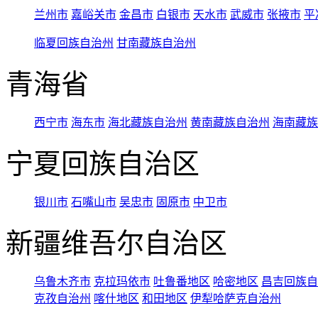
兰州市
嘉峪关市
金昌市
白银市
天水市
武威市
张掖市
平
临夏回族自治州
甘南藏族自治州
青海省
西宁市
海东市
海北藏族自治州
黄南藏族自治州
海南藏族
宁夏回族自治区
银川市
石嘴山市
吴忠市
固原市
中卫市
新疆维吾尔自治区
乌鲁木齐市
克拉玛依市
吐鲁番地区
哈密地区
昌吉回族自
克孜自治州
喀什地区
和田地区
伊犁哈萨克自治州