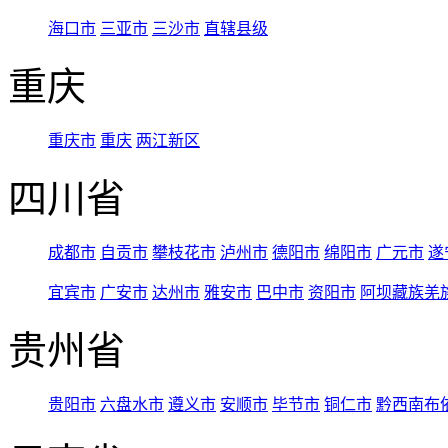
海口市
三亚市
三沙市
直辖县级
重庆
重庆市
重庆
两江新区
四川省
成都市
自贡市
攀枝花市
泸州市
德阳市
绵阳市
广元市
遂
宜宾市
广安市
达州市
雅安市
巴中市
资阳市
阿坝藏族羌
贵州省
贵阳市
六盘水市
遵义市
安顺市
毕节市
铜仁市
黔西南布