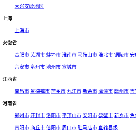
大兴安岭地区
上海
上海市
安徽省
合肥市
芜湖市
蚌埠市
淮南市
马鞍山市
淮北市
铜陵市
安
六安市
亳州市
池州市
宣城市
江西省
南昌市
景德镇市
萍乡市
九江市
新余市
鹰潭市
赣州市
吉
河南省
郑州市
开封市
洛阳市
平顶山市
安阳市
鹤壁市
新乡市
焦
南阳市
商丘市
信阳市
周口市
驻马店市
直辖县级