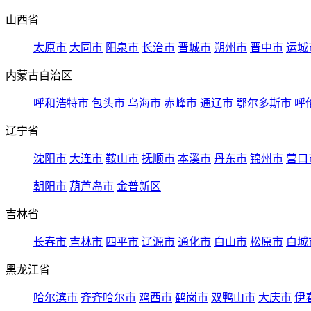
山西省
太原市
大同市
阳泉市
长治市
晋城市
朔州市
晋中市
运城
内蒙古自治区
呼和浩特市
包头市
乌海市
赤峰市
通辽市
鄂尔多斯市
呼
辽宁省
沈阳市
大连市
鞍山市
抚顺市
本溪市
丹东市
锦州市
营口
朝阳市
葫芦岛市
金普新区
吉林省
长春市
吉林市
四平市
辽源市
通化市
白山市
松原市
白城
黑龙江省
哈尔滨市
齐齐哈尔市
鸡西市
鹤岗市
双鸭山市
大庆市
伊