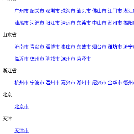
广州市
韶关市
深圳市
珠海市
汕头市
佛山市
江门市
湛江
汕尾市
河源市
阳江市
清远市
东莞市
中山市
潮州市
揭阳
山东省
济南市
青岛市
淄博市
枣庄市
东营市
烟台市
潍坊市
济宁
临沂市
德州市
聊城市
滨州市
菏泽市
浙江省
杭州市
宁波市
温州市
嘉兴市
湖州市
绍兴市
金华市
衢州
北京
北京市
天津
天津市