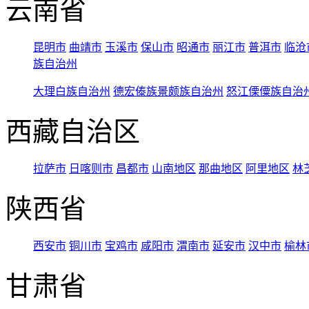
云南省
昆明市
曲靖市
玉溪市
保山市
昭通市
丽江市
普洱市
临沧
族自治州
大理白族自治州
德宏傣族景颇族自治州
怒江傈僳族自治
西藏自治区
拉萨市
日喀则市
昌都市
山南地区
那曲地区
阿里地区
林
陕西省
西安市
铜川市
宝鸡市
咸阳市
渭南市
延安市
汉中市
榆林
甘肃省