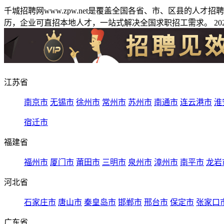
千城招聘网www.zpw.net是覆盖全国各省、市、区县的人
历，企业可直招本地人才，一站式解决全国求职招工需求。 2026
江苏省
南京市
无锡市
徐州市
常州市
苏州市
南通市
连云港市
淮
宿迁市
福建省
福州市
厦门市
莆田市
三明市
泉州市
漳州市
南平市
龙岩
河北省
石家庄市
唐山市
秦皇岛市
邯郸市
邢台市
保定市
张家口
广东省