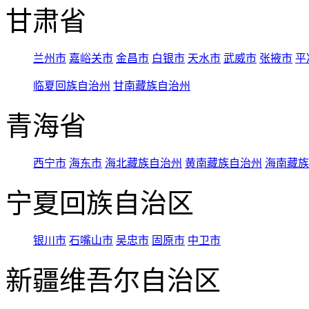
甘肃省
兰州市
嘉峪关市
金昌市
白银市
天水市
武威市
张掖市
平
临夏回族自治州
甘南藏族自治州
青海省
西宁市
海东市
海北藏族自治州
黄南藏族自治州
海南藏族
宁夏回族自治区
银川市
石嘴山市
吴忠市
固原市
中卫市
新疆维吾尔自治区