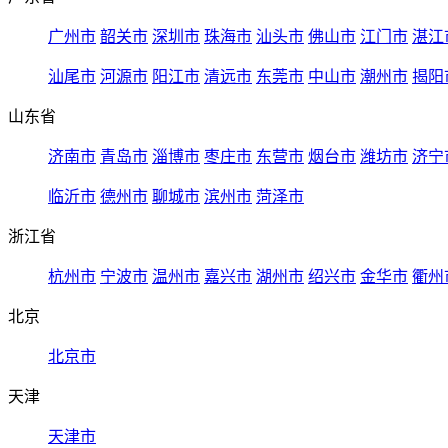
广州市
韶关市
深圳市
珠海市
汕头市
佛山市
江门市
湛江
汕尾市
河源市
阳江市
清远市
东莞市
中山市
潮州市
揭阳
山东省
济南市
青岛市
淄博市
枣庄市
东营市
烟台市
潍坊市
济宁
临沂市
德州市
聊城市
滨州市
菏泽市
浙江省
杭州市
宁波市
温州市
嘉兴市
湖州市
绍兴市
金华市
衢州
北京
北京市
天津
天津市