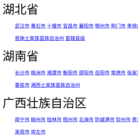
湖北省
武汉市
黄石市
十堰市
宜昌市
襄阳市
鄂州市
荆门市
孝感
恩施土家族苗族自治州
直辖县级
湖南省
长沙市
株洲市
湘潭市
衡阳市
邵阳市
岳阳市
常德市
张家
娄底市
湘西土家族苗族自治州
广西壮族自治区
南宁市
柳州市
桂林市
梧州市
北海市
防城港市
钦州市
贵
来宾市
崇左市