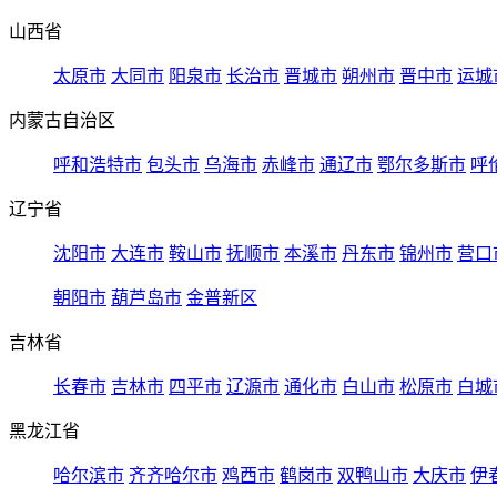
山西省
太原市
大同市
阳泉市
长治市
晋城市
朔州市
晋中市
运城
内蒙古自治区
呼和浩特市
包头市
乌海市
赤峰市
通辽市
鄂尔多斯市
呼
辽宁省
沈阳市
大连市
鞍山市
抚顺市
本溪市
丹东市
锦州市
营口
朝阳市
葫芦岛市
金普新区
吉林省
长春市
吉林市
四平市
辽源市
通化市
白山市
松原市
白城
黑龙江省
哈尔滨市
齐齐哈尔市
鸡西市
鹤岗市
双鸭山市
大庆市
伊