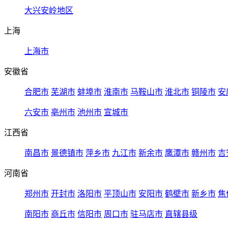
大兴安岭地区
上海
上海市
安徽省
合肥市
芜湖市
蚌埠市
淮南市
马鞍山市
淮北市
铜陵市
安
六安市
亳州市
池州市
宣城市
江西省
南昌市
景德镇市
萍乡市
九江市
新余市
鹰潭市
赣州市
吉
河南省
郑州市
开封市
洛阳市
平顶山市
安阳市
鹤壁市
新乡市
焦
南阳市
商丘市
信阳市
周口市
驻马店市
直辖县级