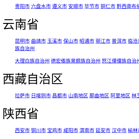
贵阳市
六盘水市
遵义市
安顺市
毕节市
铜仁市
黔西南布
云南省
昆明市
曲靖市
玉溪市
保山市
昭通市
丽江市
普洱市
临沧
族自治州
大理白族自治州
德宏傣族景颇族自治州
怒江傈僳族自治
西藏自治区
拉萨市
日喀则市
昌都市
山南地区
那曲地区
阿里地区
林
陕西省
西安市
铜川市
宝鸡市
咸阳市
渭南市
延安市
汉中市
榆林