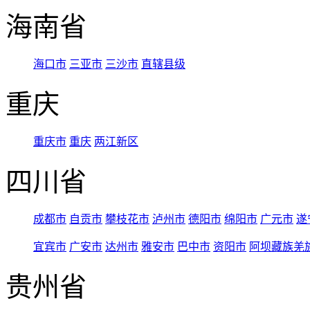
海南省
海口市
三亚市
三沙市
直辖县级
重庆
重庆市
重庆
两江新区
四川省
成都市
自贡市
攀枝花市
泸州市
德阳市
绵阳市
广元市
遂
宜宾市
广安市
达州市
雅安市
巴中市
资阳市
阿坝藏族羌
贵州省