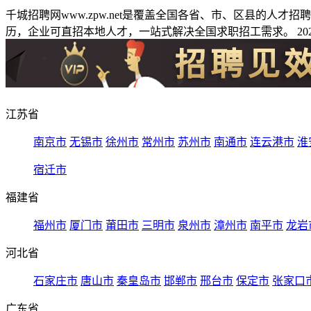
千城招聘网www.zpw.net是覆盖全国各省、市、区县的人
历，企业可直招本地人才，一站式解决全国求职招工需求。 2026
江苏省
南京市
无锡市
徐州市
常州市
苏州市
南通市
连云港市
淮
宿迁市
福建省
福州市
厦门市
莆田市
三明市
泉州市
漳州市
南平市
龙岩
河北省
石家庄市
唐山市
秦皇岛市
邯郸市
邢台市
保定市
张家口
广东省