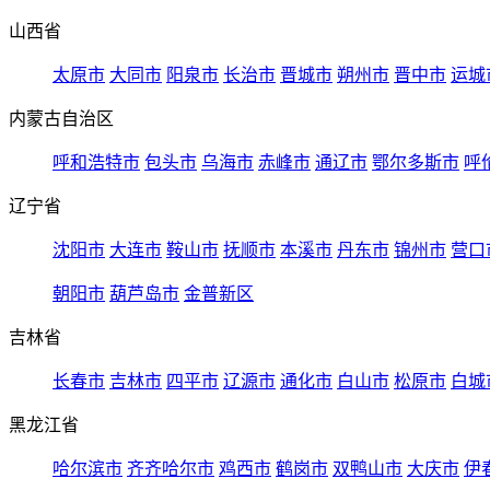
山西省
太原市
大同市
阳泉市
长治市
晋城市
朔州市
晋中市
运城
内蒙古自治区
呼和浩特市
包头市
乌海市
赤峰市
通辽市
鄂尔多斯市
呼
辽宁省
沈阳市
大连市
鞍山市
抚顺市
本溪市
丹东市
锦州市
营口
朝阳市
葫芦岛市
金普新区
吉林省
长春市
吉林市
四平市
辽源市
通化市
白山市
松原市
白城
黑龙江省
哈尔滨市
齐齐哈尔市
鸡西市
鹤岗市
双鸭山市
大庆市
伊