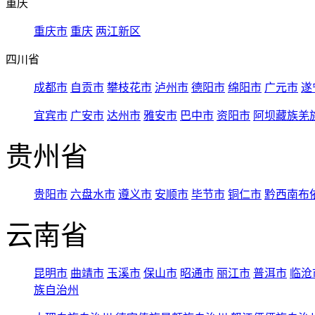
重庆
重庆市
重庆
两江新区
四川省
成都市
自贡市
攀枝花市
泸州市
德阳市
绵阳市
广元市
遂
宜宾市
广安市
达州市
雅安市
巴中市
资阳市
阿坝藏族羌
贵州省
贵阳市
六盘水市
遵义市
安顺市
毕节市
铜仁市
黔西南布
云南省
昆明市
曲靖市
玉溪市
保山市
昭通市
丽江市
普洱市
临沧
族自治州