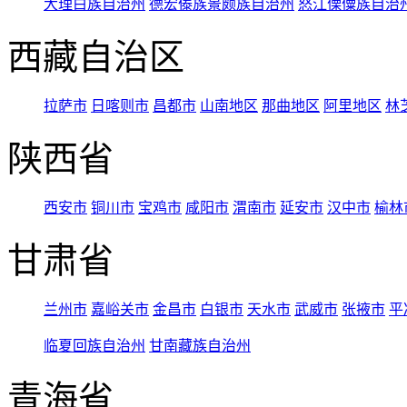
大理白族自治州
德宏傣族景颇族自治州
怒江傈僳族自治
西藏自治区
拉萨市
日喀则市
昌都市
山南地区
那曲地区
阿里地区
林
陕西省
西安市
铜川市
宝鸡市
咸阳市
渭南市
延安市
汉中市
榆林
甘肃省
兰州市
嘉峪关市
金昌市
白银市
天水市
武威市
张掖市
平
临夏回族自治州
甘南藏族自治州
青海省