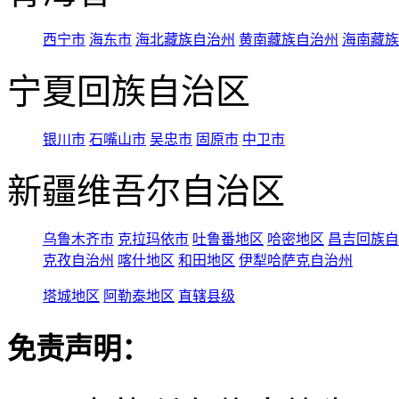
西宁市
海东市
海北藏族自治州
黄南藏族自治州
海南藏族
宁夏回族自治区
银川市
石嘴山市
吴忠市
固原市
中卫市
新疆维吾尔自治区
乌鲁木齐市
克拉玛依市
吐鲁番地区
哈密地区
昌吉回族自
克孜自治州
喀什地区
和田地区
伊犁哈萨克自治州
塔城地区
阿勒泰地区
直辖县级
免责声明：