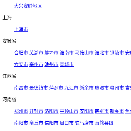
大兴安岭地区
上海
上海市
安徽省
合肥市
芜湖市
蚌埠市
淮南市
马鞍山市
淮北市
铜陵市
安
六安市
亳州市
池州市
宣城市
江西省
南昌市
景德镇市
萍乡市
九江市
新余市
鹰潭市
赣州市
吉
河南省
郑州市
开封市
洛阳市
平顶山市
安阳市
鹤壁市
新乡市
焦
南阳市
商丘市
信阳市
周口市
驻马店市
直辖县级