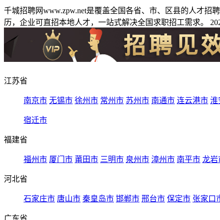
千城招聘网www.zpw.net是覆盖全国各省、市、区县的人
历，企业可直招本地人才，一站式解决全国求职招工需求。 2026
江苏省
南京市
无锡市
徐州市
常州市
苏州市
南通市
连云港市
淮
宿迁市
福建省
福州市
厦门市
莆田市
三明市
泉州市
漳州市
南平市
龙岩
河北省
石家庄市
唐山市
秦皇岛市
邯郸市
邢台市
保定市
张家口
广东省