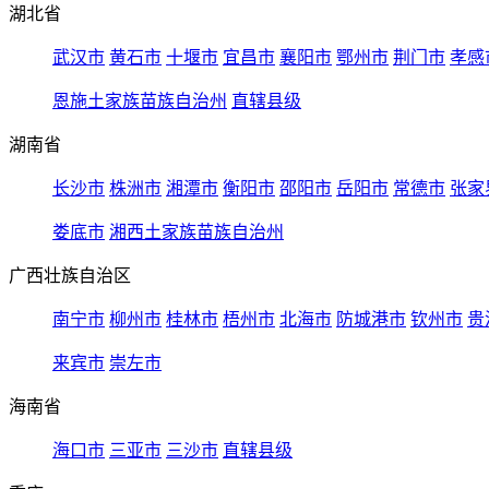
湖北省
武汉市
黄石市
十堰市
宜昌市
襄阳市
鄂州市
荆门市
孝感
恩施土家族苗族自治州
直辖县级
湖南省
长沙市
株洲市
湘潭市
衡阳市
邵阳市
岳阳市
常德市
张家
娄底市
湘西土家族苗族自治州
广西壮族自治区
南宁市
柳州市
桂林市
梧州市
北海市
防城港市
钦州市
贵
来宾市
崇左市
海南省
海口市
三亚市
三沙市
直辖县级