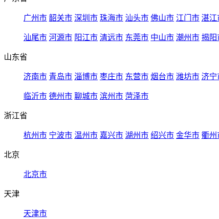
广州市
韶关市
深圳市
珠海市
汕头市
佛山市
江门市
湛江
汕尾市
河源市
阳江市
清远市
东莞市
中山市
潮州市
揭阳
山东省
济南市
青岛市
淄博市
枣庄市
东营市
烟台市
潍坊市
济宁
临沂市
德州市
聊城市
滨州市
菏泽市
浙江省
杭州市
宁波市
温州市
嘉兴市
湖州市
绍兴市
金华市
衢州
北京
北京市
天津
天津市