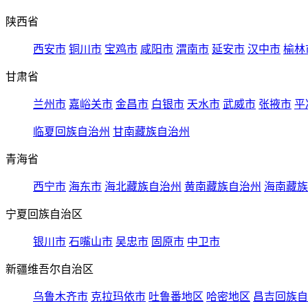
陕西省
西安市
铜川市
宝鸡市
咸阳市
渭南市
延安市
汉中市
榆林
甘肃省
兰州市
嘉峪关市
金昌市
白银市
天水市
武威市
张掖市
平
临夏回族自治州
甘南藏族自治州
青海省
西宁市
海东市
海北藏族自治州
黄南藏族自治州
海南藏族
宁夏回族自治区
银川市
石嘴山市
吴忠市
固原市
中卫市
新疆维吾尔自治区
乌鲁木齐市
克拉玛依市
吐鲁番地区
哈密地区
昌吉回族自