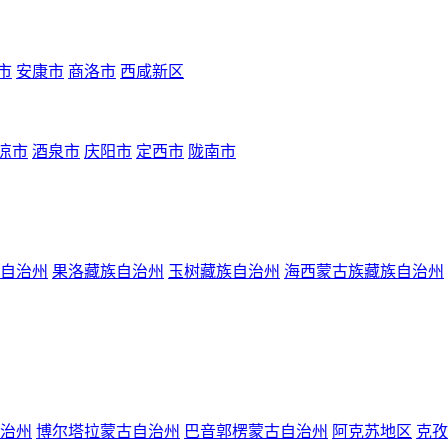
市
安康市
商洛市
西咸新区
凉市
酒泉市
庆阳市
定西市
陇南市
自治州
果洛藏族自治州
玉树藏族自治州
海西蒙古族藏族自治州
治州
博尔塔拉蒙古自治州
巴音郭楞蒙古自治州
阿克苏地区
克孜