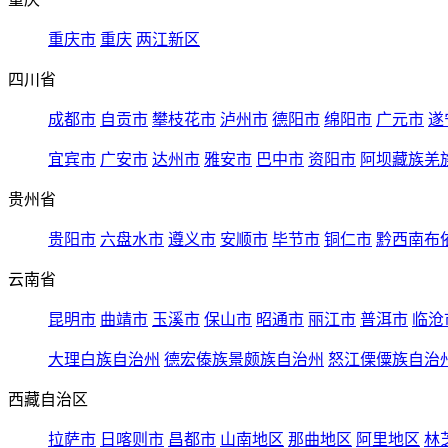
重庆市
重庆
两江新区
四川省
成都市
自贡市
攀枝花市
泸州市
德阳市
绵阳市
广元市
遂
宜宾市
广安市
达州市
雅安市
巴中市
资阳市
阿坝藏族羌
贵州省
贵阳市
六盘水市
遵义市
安顺市
毕节市
铜仁市
黔西南布
云南省
昆明市
曲靖市
玉溪市
保山市
昭通市
丽江市
普洱市
临沧
大理白族自治州
德宏傣族景颇族自治州
怒江傈僳族自治
西藏自治区
拉萨市
日喀则市
昌都市
山南地区
那曲地区
阿里地区
林