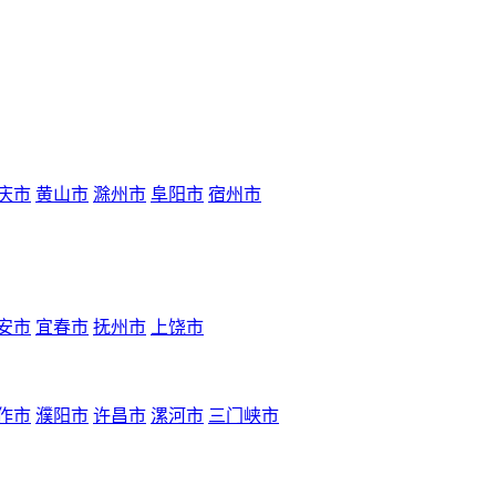
庆市
黄山市
滁州市
阜阳市
宿州市
安市
宜春市
抚州市
上饶市
作市
濮阳市
许昌市
漯河市
三门峡市