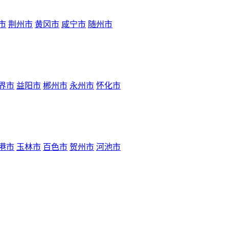
市
荆州市
黄冈市
咸宁市
随州市
界市
益阳市
郴州市
永州市
怀化市
港市
玉林市
百色市
贺州市
河池市