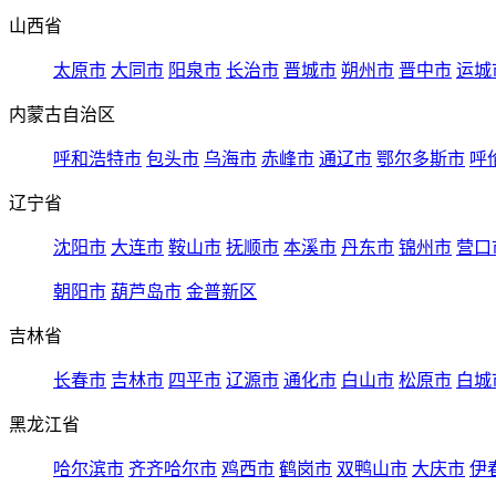
山西省
太原市
大同市
阳泉市
长治市
晋城市
朔州市
晋中市
运城
内蒙古自治区
呼和浩特市
包头市
乌海市
赤峰市
通辽市
鄂尔多斯市
呼
辽宁省
沈阳市
大连市
鞍山市
抚顺市
本溪市
丹东市
锦州市
营口
朝阳市
葫芦岛市
金普新区
吉林省
长春市
吉林市
四平市
辽源市
通化市
白山市
松原市
白城
黑龙江省
哈尔滨市
齐齐哈尔市
鸡西市
鹤岗市
双鸭山市
大庆市
伊