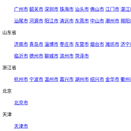
广州市
韶关市
深圳市
珠海市
汕头市
佛山市
江门市
湛江
汕尾市
河源市
阳江市
清远市
东莞市
中山市
潮州市
揭阳
山东省
济南市
青岛市
淄博市
枣庄市
东营市
烟台市
潍坊市
济宁
临沂市
德州市
聊城市
滨州市
菏泽市
浙江省
杭州市
宁波市
温州市
嘉兴市
湖州市
绍兴市
金华市
衢州
北京
北京市
天津
天津市