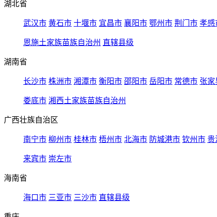
湖北省
武汉市
黄石市
十堰市
宜昌市
襄阳市
鄂州市
荆门市
孝感
恩施土家族苗族自治州
直辖县级
湖南省
长沙市
株洲市
湘潭市
衡阳市
邵阳市
岳阳市
常德市
张家
娄底市
湘西土家族苗族自治州
广西壮族自治区
南宁市
柳州市
桂林市
梧州市
北海市
防城港市
钦州市
贵
来宾市
崇左市
海南省
海口市
三亚市
三沙市
直辖县级
重庆