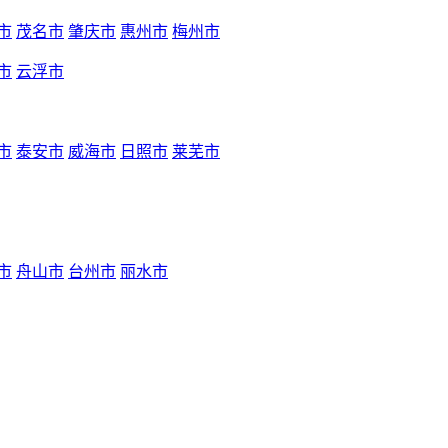
市
茂名市
肇庆市
惠州市
梅州市
市
云浮市
市
泰安市
威海市
日照市
莱芜市
市
舟山市
台州市
丽水市