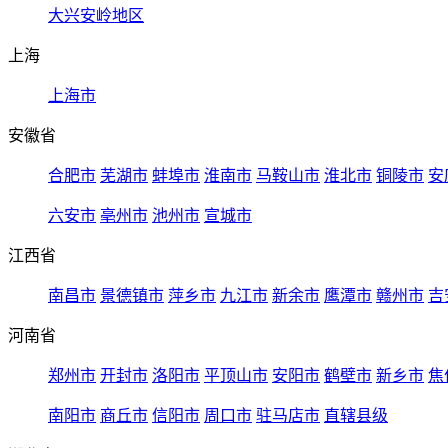
大兴安岭地区
上海
上海市
安徽省
合肥市
芜湖市
蚌埠市
淮南市
马鞍山市
淮北市
铜陵市
安
六安市
亳州市
池州市
宣城市
江西省
南昌市
景德镇市
萍乡市
九江市
新余市
鹰潭市
赣州市
吉
河南省
郑州市
开封市
洛阳市
平顶山市
安阳市
鹤壁市
新乡市
焦
南阳市
商丘市
信阳市
周口市
驻马店市
直辖县级