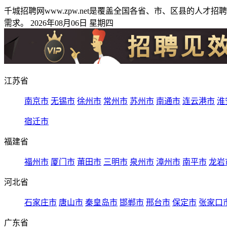
千城招聘网www.zpw.net是覆盖全国各省、市、区县的
需求。 2026年08月06日 星期四
江苏省
南京市
无锡市
徐州市
常州市
苏州市
南通市
连云港市
淮
宿迁市
福建省
福州市
厦门市
莆田市
三明市
泉州市
漳州市
南平市
龙岩
河北省
石家庄市
唐山市
秦皇岛市
邯郸市
邢台市
保定市
张家口
广东省