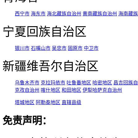
西宁市
海东市
海北藏族自治州
黄南藏族自治州
海南藏族
宁夏回族自治区
银川市
石嘴山市
吴忠市
固原市
中卫市
新疆维吾尔自治区
乌鲁木齐市
克拉玛依市
吐鲁番地区
哈密地区
昌吉回族自
克孜自治州
喀什地区
和田地区
伊犁哈萨克自治州
塔城地区
阿勒泰地区
直辖县级
免责声明：