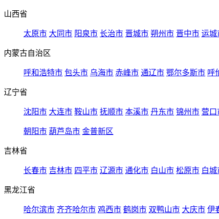
山西省
太原市
大同市
阳泉市
长治市
晋城市
朔州市
晋中市
运城
内蒙古自治区
呼和浩特市
包头市
乌海市
赤峰市
通辽市
鄂尔多斯市
呼
辽宁省
沈阳市
大连市
鞍山市
抚顺市
本溪市
丹东市
锦州市
营口
朝阳市
葫芦岛市
金普新区
吉林省
长春市
吉林市
四平市
辽源市
通化市
白山市
松原市
白城
黑龙江省
哈尔滨市
齐齐哈尔市
鸡西市
鹤岗市
双鸭山市
大庆市
伊