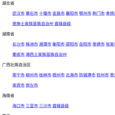
湖北省
武汉市
黄石市
十堰市
宜昌市
襄阳市
鄂州市
荆门市
孝感
恩施土家族苗族自治州
直辖县级
湖南省
长沙市
株洲市
湘潭市
衡阳市
邵阳市
岳阳市
常德市
张家
娄底市
湘西土家族苗族自治州
广西壮族自治区
南宁市
柳州市
桂林市
梧州市
北海市
防城港市
钦州市
贵
来宾市
崇左市
海南省
海口市
三亚市
三沙市
直辖县级