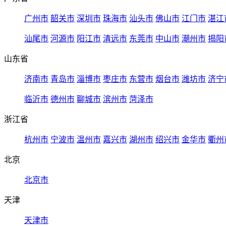
广州市
韶关市
深圳市
珠海市
汕头市
佛山市
江门市
湛江
汕尾市
河源市
阳江市
清远市
东莞市
中山市
潮州市
揭阳
山东省
济南市
青岛市
淄博市
枣庄市
东营市
烟台市
潍坊市
济宁
临沂市
德州市
聊城市
滨州市
菏泽市
浙江省
杭州市
宁波市
温州市
嘉兴市
湖州市
绍兴市
金华市
衢州
北京
北京市
天津
天津市