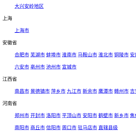
大兴安岭地区
上海
上海市
安徽省
合肥市
芜湖市
蚌埠市
淮南市
马鞍山市
淮北市
铜陵市
安
六安市
亳州市
池州市
宣城市
江西省
南昌市
景德镇市
萍乡市
九江市
新余市
鹰潭市
赣州市
吉
河南省
郑州市
开封市
洛阳市
平顶山市
安阳市
鹤壁市
新乡市
焦
南阳市
商丘市
信阳市
周口市
驻马店市
直辖县级