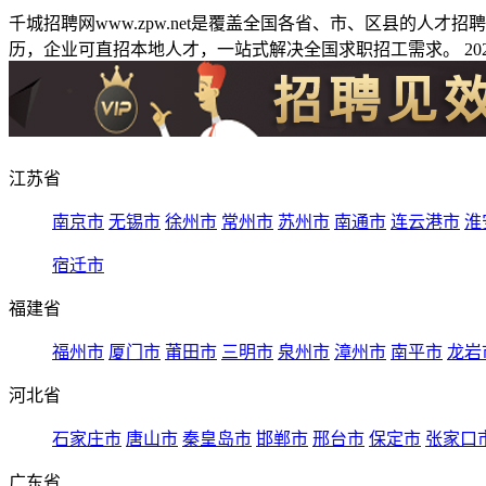
千城招聘网www.zpw.net是覆盖全国各省、市、区县的人
历，企业可直招本地人才，一站式解决全国求职招工需求。 2026
江苏省
南京市
无锡市
徐州市
常州市
苏州市
南通市
连云港市
淮
宿迁市
福建省
福州市
厦门市
莆田市
三明市
泉州市
漳州市
南平市
龙岩
河北省
石家庄市
唐山市
秦皇岛市
邯郸市
邢台市
保定市
张家口
广东省