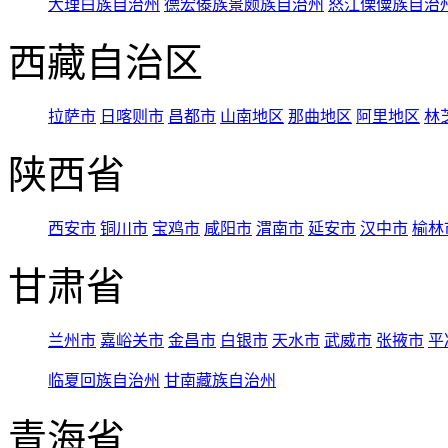
大理白族自治州
德宏傣族景颇族自治州
怒江傈僳族自治
西藏自治区
拉萨市
日喀则市
昌都市
山南地区
那曲地区
阿里地区
林
陕西省
西安市
铜川市
宝鸡市
咸阳市
渭南市
延安市
汉中市
榆林
甘肃省
兰州市
嘉峪关市
金昌市
白银市
天水市
武威市
张掖市
平
临夏回族自治州
甘南藏族自治州
青海省