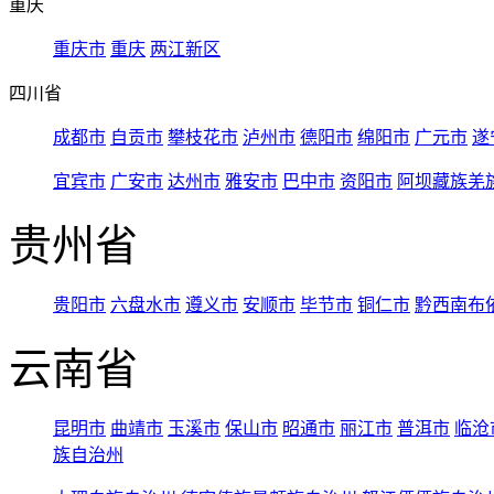
重庆
重庆市
重庆
两江新区
四川省
成都市
自贡市
攀枝花市
泸州市
德阳市
绵阳市
广元市
遂
宜宾市
广安市
达州市
雅安市
巴中市
资阳市
阿坝藏族羌
贵州省
贵阳市
六盘水市
遵义市
安顺市
毕节市
铜仁市
黔西南布
云南省
昆明市
曲靖市
玉溪市
保山市
昭通市
丽江市
普洱市
临沧
族自治州