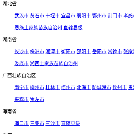
湖北省
武汉市
黄石市
十堰市
宜昌市
襄阳市
鄂州市
荆门市
孝感
恩施土家族苗族自治州
直辖县级
湖南省
长沙市
株洲市
湘潭市
衡阳市
邵阳市
岳阳市
常德市
张家
娄底市
湘西土家族苗族自治州
广西壮族自治区
南宁市
柳州市
桂林市
梧州市
北海市
防城港市
钦州市
贵
来宾市
崇左市
海南省
海口市
三亚市
三沙市
直辖县级