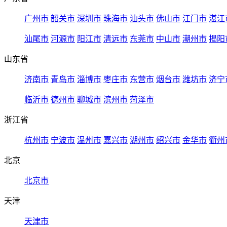
广州市
韶关市
深圳市
珠海市
汕头市
佛山市
江门市
湛江
汕尾市
河源市
阳江市
清远市
东莞市
中山市
潮州市
揭阳
山东省
济南市
青岛市
淄博市
枣庄市
东营市
烟台市
潍坊市
济宁
临沂市
德州市
聊城市
滨州市
菏泽市
浙江省
杭州市
宁波市
温州市
嘉兴市
湖州市
绍兴市
金华市
衢州
北京
北京市
天津
天津市