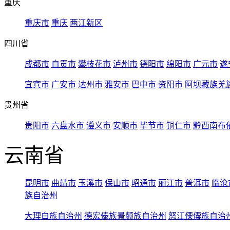
重庆
重庆市
重庆
两江新区
四川省
成都市
自贡市
攀枝花市
泸州市
德阳市
绵阳市
广元市
遂
宜宾市
广安市
达州市
雅安市
巴中市
资阳市
阿坝藏族羌
贵州省
贵阳市
六盘水市
遵义市
安顺市
毕节市
铜仁市
黔西南布
云南省
昆明市
曲靖市
玉溪市
保山市
昭通市
丽江市
普洱市
临沧
族自治州
大理白族自治州
德宏傣族景颇族自治州
怒江傈僳族自治