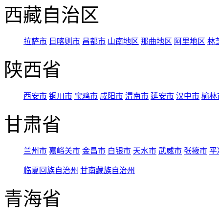
西藏自治区
拉萨市
日喀则市
昌都市
山南地区
那曲地区
阿里地区
林
陕西省
西安市
铜川市
宝鸡市
咸阳市
渭南市
延安市
汉中市
榆林
甘肃省
兰州市
嘉峪关市
金昌市
白银市
天水市
武威市
张掖市
平
临夏回族自治州
甘南藏族自治州
青海省