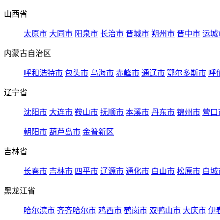
山西省
太原市
大同市
阳泉市
长治市
晋城市
朔州市
晋中市
运城
内蒙古自治区
呼和浩特市
包头市
乌海市
赤峰市
通辽市
鄂尔多斯市
呼
辽宁省
沈阳市
大连市
鞍山市
抚顺市
本溪市
丹东市
锦州市
营口
朝阳市
葫芦岛市
金普新区
吉林省
长春市
吉林市
四平市
辽源市
通化市
白山市
松原市
白城
黑龙江省
哈尔滨市
齐齐哈尔市
鸡西市
鹤岗市
双鸭山市
大庆市
伊