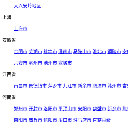
大兴安岭地区
上海
上海市
安徽省
合肥市
芜湖市
蚌埠市
淮南市
马鞍山市
淮北市
铜陵市
安
六安市
亳州市
池州市
宣城市
江西省
南昌市
景德镇市
萍乡市
九江市
新余市
鹰潭市
赣州市
吉
河南省
郑州市
开封市
洛阳市
平顶山市
安阳市
鹤壁市
新乡市
焦
南阳市
商丘市
信阳市
周口市
驻马店市
直辖县级