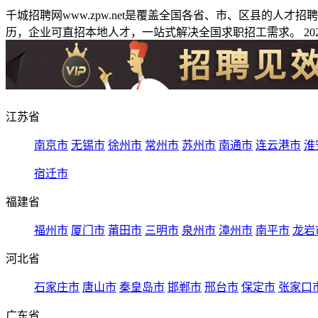
千城招聘网www.zpw.net是覆盖全国各省、市、区县的人
历，企业可直招本地人才，一站式解决全国求职招工需求。 2026
江苏省
南京市
无锡市
徐州市
常州市
苏州市
南通市
连云港市
淮
宿迁市
福建省
福州市
厦门市
莆田市
三明市
泉州市
漳州市
南平市
龙岩
河北省
石家庄市
唐山市
秦皇岛市
邯郸市
邢台市
保定市
张家口
广东省