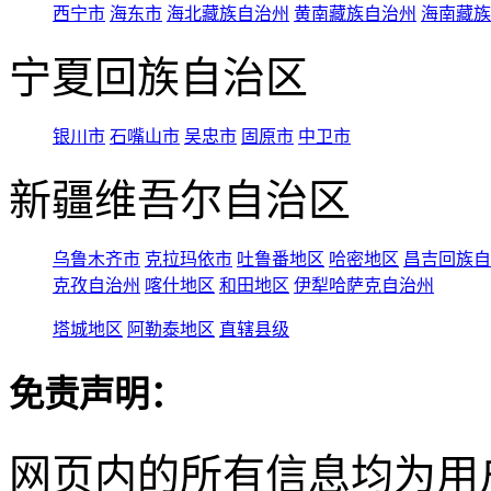
西宁市
海东市
海北藏族自治州
黄南藏族自治州
海南藏族
宁夏回族自治区
银川市
石嘴山市
吴忠市
固原市
中卫市
新疆维吾尔自治区
乌鲁木齐市
克拉玛依市
吐鲁番地区
哈密地区
昌吉回族自
克孜自治州
喀什地区
和田地区
伊犁哈萨克自治州
塔城地区
阿勒泰地区
直辖县级
免责声明：
网页内的所有信息均为用